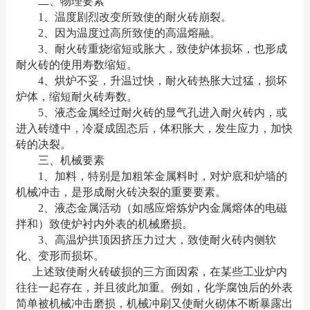
二、物理要素
1、温度剧烈改变所致使的耐火砖崩裂。
2、因为温度过高所致使的高温熔融。
3、耐火砖重烧缩短或胀大，致使炉体损坏，也形成
耐火砖的使用寿数缩短。
4、烘炉不妥，升温过快，耐火砖热胀大过猛，损坏
炉体，缩短耐火砖寿数。
5、液态金属经过耐火砖的显气孔进入耐火砖内，或
进入砖缝中，冷凝成固态后，体积胀大，发生应力，加快
砖的决裂。
三、机械要素
1、加料，特别是加粗笨金属料时，对炉底和炉墙的
机械冲击，是形成耐火砖决裂的重要要素。
2、液态金属活动（如感应熔炼炉内金属熔体的电磁
拌和）致使炉衬内外表的机械磨损。
3、高温炉拱顶因挤压力过大，致使耐火砖内侧软
化、变形而损坏。
上述致使耐火砖破损的三方面因索，在某些工业炉内
往往一起存在，并且彼此加重。例如，化学腐蚀后的外表
简单被机械冲击磨损，机械冲刷又使耐火砌体不断暴露出