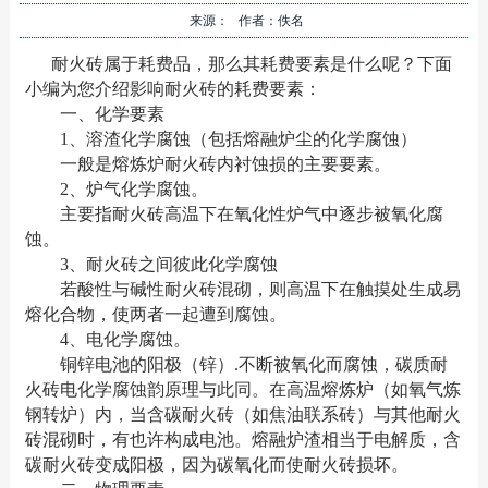
来源： 作者：佚名
耐火砖属于耗费品，那么其耗费要素是什么呢？下面
小编为您介绍影响耐火砖的耗费要素：
一、化学要素
1、溶渣化学腐蚀（包括熔融炉尘的化学腐蚀）
一般是熔炼炉耐火砖内衬蚀损的主要要素。
2、炉气化学腐蚀。
主要指耐火砖高温下在氧化性炉气中逐步被氧化腐
蚀。
3、耐火砖之间彼此化学腐蚀
若酸性与碱性耐火砖混砌，则高温下在触摸处生成易
熔化合物，使两者一起遭到腐蚀。
4、电化学腐蚀。
铜锌电池的阳极（锌）.不断被氧化而腐蚀，碳质耐
火砖电化学腐蚀韵原理与此同。在高温熔炼炉（如氧气炼
钢转炉）内，当含碳耐火砖（如焦油联系砖）与其他耐火
砖混砌时，有也许构成电池。熔融炉渣相当于电解质，含
碳耐火砖变成阳极，因为碳氧化而使耐火砖损坏。