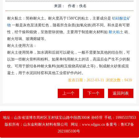
来源： 作者：佚名
耐火黏土：简称耐火土。耐火度高于1580℃的粘土，主要成分是
铝硅酸盐矿
物
一般是灰色至淡黄红色，随着所含杂质(如氧化铁)而不同。和水是有可塑
性，经干燥和煅烧，呈致密块状物。主要用于制造耐火材料如
耐火粘土
砖、
耐火坩埚、玻璃熔罐等。
耐火土使用方法：
耐火土使用简单，加水调和后就可以硬化，一般不需要加其他的结合剂，可
以加一些耐火骨料和粉料。如果单纯用耐火土的话，高温后会产生不少的裂
纹。可用于胶结各种耐火集料(如刚玉煅烧高铝矾土等)，制成耐火砂浆或混
凝土，用于水泥回转窑和其他工业窑炉作内衬。
发表日期：2022-03-11 浏览次数：9439
上一个
下一个
返回列表
地址：山东省淄博市周村区王村镇宝山路中段西300米 孙经理 手机：19905337853
版权所有：山东金刚耐火材料有限公司 网址：www.sdjgnc.cn 备案号：
鲁ICP备
2021005100号