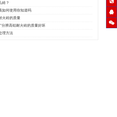
么砖？
该如何使用你知道吗
耐火砖的质量
力”分辨高铝耐火砖的质量好坏
处理方法
粘土流钢砖
半枚条耐火砖
粘