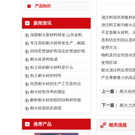
产品知识
浇注料按所用集料
新闻资讯
浇注料又称为耐火
不定形耐火材料。
深耕耐火新材料研发 山东金刚..
质和结合剂加以选
专注高铝耐火砖研发生产，赋能..
使用方法：
回转窑焚烧炉和流化炉焚烧炉用..
物料及结合剂加水
耐火砖原料组成
使用区域：
粘土砖的耐火材料是什么
耐火浇注料应用范
粘土耐火砖的特性
产生摩擦量小的高
轻质耐火砖的生产工艺及特点
上一篇：
耐火砖
耐火砖热导率的测定
解析耐火砖的组织结构和性能
下一篇：
耐火土
耐火砖损坏的原因
推荐产品
相关信息