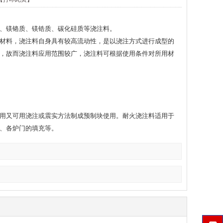
、镁铬质、镁锆质、碳化硅质等浇注料。
材料，浇注料自身具有较高流动性，是以浇注方式进行成型的
，故而浇注料应用范围较广，浇注料可根据使用条件对所用材
用又可用浇注或震实方法制成预制块使用。耐火浇注料适用于
、各炉门的填充等。