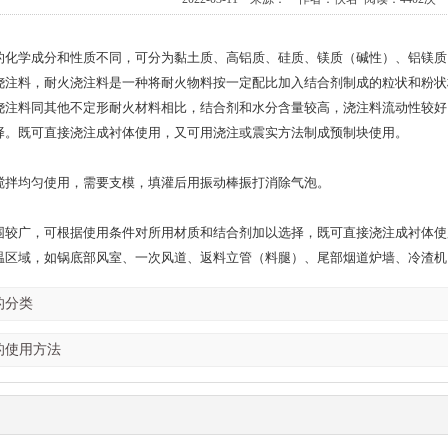
的化学成分和性质不同，可分为黏土质、高铝质、硅质、镁质（碱性）、铝镁质
浇注料，耐火浇注料是一种将耐火物料按一定配比加入结合剂制成的粒状和粉状
浇注料同其他不定形耐火材料相比，结合剂和水分含量较高，浇注料流动性较好
择。既可直接浇注成衬体使用，又可用浇注或震实方法制成预制块使用。
搅拌均匀使用，需要支模，填灌后用振动棒振打消除气泡。
围较广，可根据使用条件对所用材质和结合剂加以选择，既可直接浇注成衬体使
温区域，如锅底部风室、一次风道、返料立管（料腿）、尾部烟道炉墙、冷渣机
的分类
的使用方法