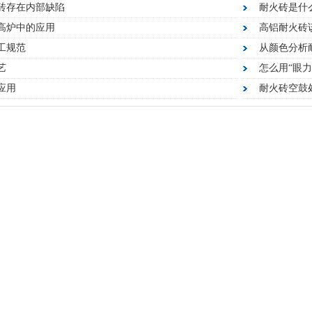
砖存在内部缺陷​
耐火砖是什
高炉中的应用
高铝耐火砖
工规范
从颜色分析
艺
怎么用“眼
应用
耐火砖空鼓
高铝耐火浇注料
高铝圆形流钢砖