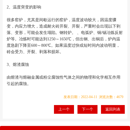
2、温度突变的影响
很多窑炉，尤其是间歇运行的窑炉，温度波动较大，因温度骤
变，内应力增大，造成耐火砖开裂、开裂，严重时会出现以下剥
落、变形，可能会发生塌陷。钢转炉。 、电弧炉、铜/锡冶炼反射
炉等。冶炼时可能达到1250～1650℃，但出钢、出铜后，炉内温
度急剧下降至600～800℃。如果温度过快或短时间内波动明显，
砖会受力、开裂、剥落和损坏。
3、熔渣腐蚀
由熔渣与熔融金属或粉尘腐蚀性气体之间的物理和化学相互作用
引起的腐蚀。
发表日期：2022-04-11 浏览次数：4679
上一个
下一个
返回列表