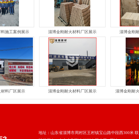
材料施工案例展示
淄博金刚耐火材料厂区展示
淄博金刚
火材料厂区展示
淄博金刚耐火材料厂区展示
淄博金刚耐
地址：山东省淄博市周村区王村镇宝山路中段西300米 联系人