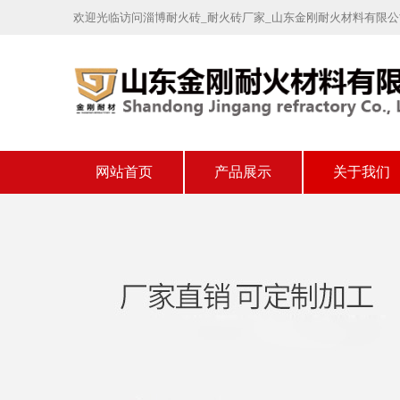
欢迎光临访问淄博耐火砖_耐火砖厂家_山东金刚耐火材料有限
网站首页
产品展示
关于我们