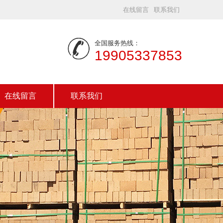
在线留言
联系我们
全国服务热线：
19905337853
在线留言
联系我们